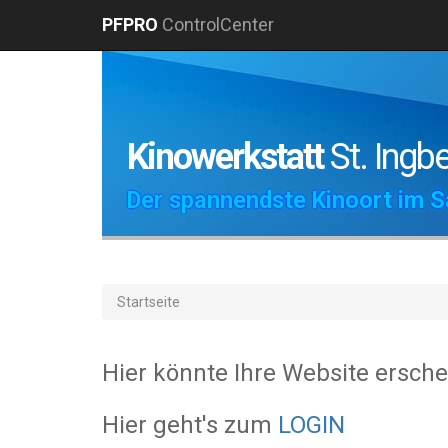
PFPRO
ControlCenter
Kinowerkstatt
St. Ingbe
Der spannendste Kinoort im S
Startseite
Hier könnte Ihre Website erschei
Hier geht's zum
LOGIN