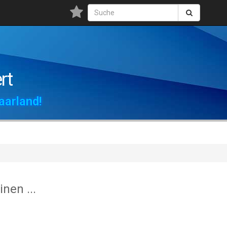
rt
aarland!
nen ...