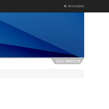
Anmelden
BUILD
202312.23